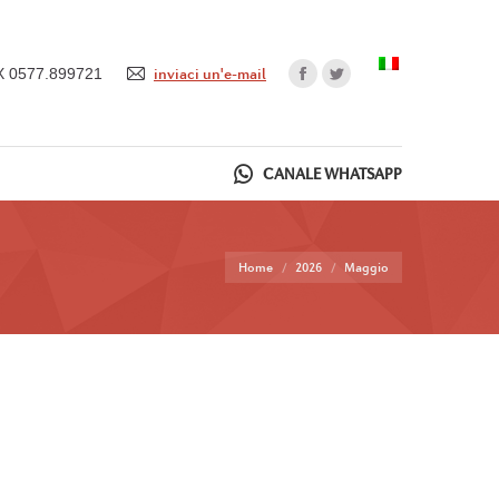
X 0577.899721
inviaci un'e-mail
CANALE WHATSAPP
Tu sei qui:
Home
2026
Maggio