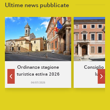
Ultime news pubblicate
Ordinanze stagione
Consiglio c
turistica estiva 2026
luglio
04/07/2026
04/07/2