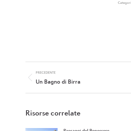
Categor
Naviga
PRECEDENTE
tra
Post
Un Bagno di Birra
i
precedente:
post
Risorse correlate
Paesaggi del Benessere