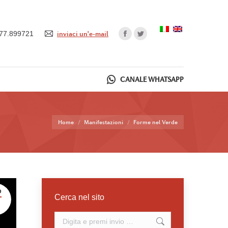
577.899721
inviaci un'e-mail
CANALE WHATSAPP
Tu sei qui:
Home
Manifestazioni
Forme nel Verde
O
Cerca nel sito
Cerca: