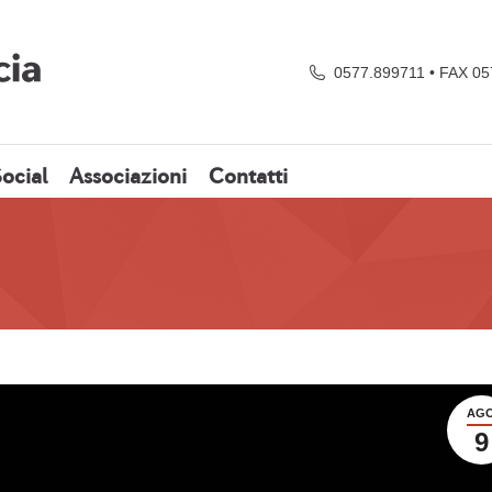
0577.899711 • FAX 0
ocial
Associazioni
Contatti
AG
9