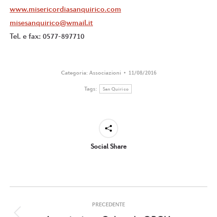
www.misericordiasanquirico.com
misesanquirico@wmail.it
Tel. e fax: 0577-897710
Categoria:
Associazioni
11/08/2016
Tags:
San Quirico
Social Share
Naviga
PRECEDENTE
tra