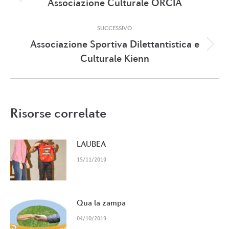
Post
Associazione Culturale ORCIA
i
precedente:
SUCCESSIVO
post
Associazione Sportiva Dilettantistica e
Prossimo
Culturale Kienn
post:
Risorse correlate
LAUBEA
15/11/2019
Qua la zampa
04/10/2019