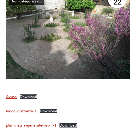
22
Non categorizzato
Avviso
Download
modello-istanza-1
Download
planimetria-generale-rev-4-1
Download