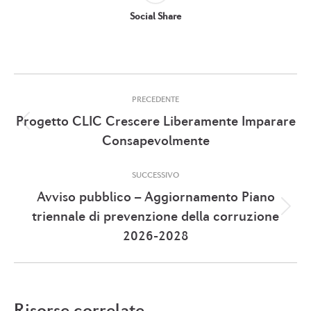
Social Share
Naviga
PRECEDENTE
tra
Progetto CLIC Crescere Liberamente Imparare
Post
i
Consapevolmente
precedente:
post
SUCCESSIVO
Avviso pubblico – Aggiornamento Piano
Prossimo
triennale di prevenzione della corruzione
post:
2026-2028
Risorse correlate