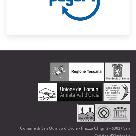
Comune di San Quirico d'Orcia - Piazza Chigi, 2 - 53027 San
Quirico d'Orcia (SI)